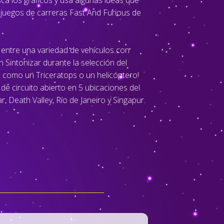
sca los gráficos y usa algunas ideas que
 juegos de carreras Fast And Furious de
 entre una variedad de vehículos con
ón Sintonizar durante la selección del
s como un Triceratops o un helicóptero!
de circuito abierto en 5 ubicaciones del
Death Valley, Río de Janeiro y Singapur.