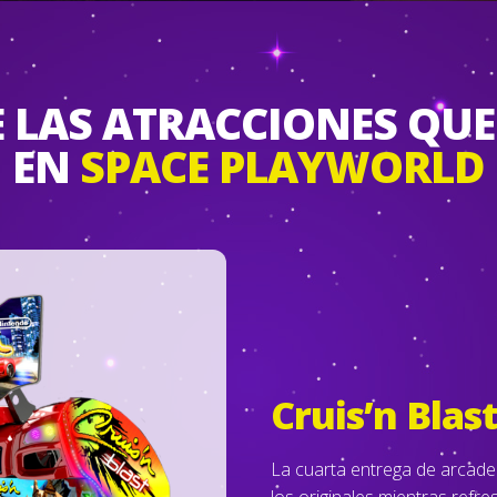
 LAS ATRACCIONES QU
EN
SPACE PLAYWORLD
Cruis’n Blas
La cuarta entrega de arcade 