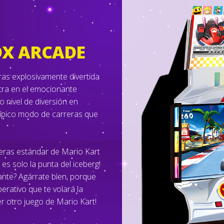
DX ARCADE
ras explosivamente divertida
ntra en el emocionante
 nivel de diversión en
 típico modo de carreras que
reras estándar de Mario Kart
es solo la punta del iceberg!
ante? Agárrate bien, porque
ativo que te volará la
r otro juego de Mario Kart!