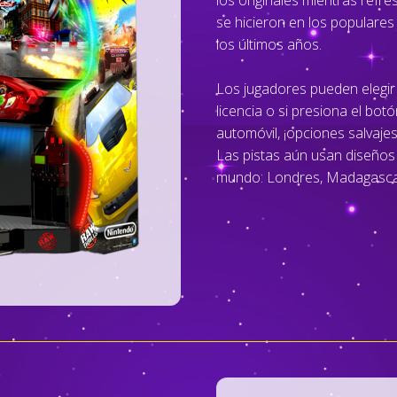
los originales mientras refre
se hicieron en los populares
los últimos años.
Los jugadores pueden elegir
licencia o si presiona el bot
automóvil, ¡opciones salvaje
Las pistas aún usan diseños 
mundo: Londres, Madagascar, 