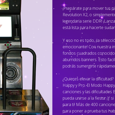
¡Prepárate para mover tus p
Revolution X2, o simplemente
legendaria serie DDR! ¡Lanz
está lista para hacerte sudar
Y eso no es todo, ¡la selecc
emocionante! Con nuestra in
fondos cuadrados conocidos 
aburridos banners. Esto facil
podrás sumergirte rápidament
¿Quieres elevar la dificulta
Happy y Pro. El Modo Happy 
canciones y las dificultades 
pueda unirse a la fiesta. ¡Y 
para ti! Más de 400 cancion
para poner a prueba tus hab