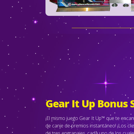
Gear It Up Bonus 
¡El mismo juego Gear It Up™ que te enca
de canje de premios instantáneo! ¡Los cli
de tres engranajes, cada uno de los cuale