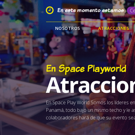
En este momento estamos
Ce
NOSOTROS
ATRACCIONES
En Space Playworld
Atraccio
En Space Play World Somos los líderes en
Panamá, todo bajo un mismo techo y le 
colaboradores hará de que su evento sea 