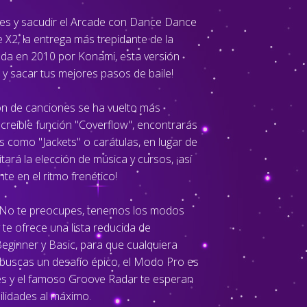
ies y sacudir el Arcade con Dance Dance
 X2, la entrega más trepidante de la
ada en 2010 por Konami, esta versión
 y sacar tus mejores pasos de baile!
ión de canciones se ha vuelto más
creíble función "Coverflow", encontrarás
como "Jackets" o carátulas, en lugar de
itará la elección de música y cursos, ¡así
e en el ritmo frenético!
d? No te preocupes, tenemos los modos
te ofrece una lista reducida de
Beginner y Basic, para que cualquiera
si buscas un desafío épico, el Modo Pro es
es y el famoso Groove Radar te esperan
ilidades al máximo.