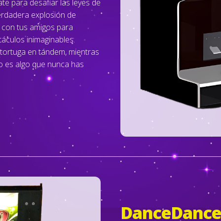
e para desafiar las leyes de
verdadera explosión de
 con tus amigos para
táculos inimaginables.
tortuga en tándem, mientras
sto es algo que nunca has
DanceDance